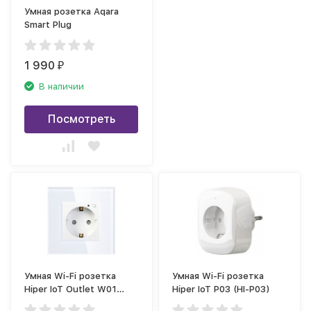
Умная розетка Aqara
Smart Plug
1 990
₽
В наличии
Посмотреть
Умная Wi-Fi розетка
Умная Wi-Fi розетка
Hiper IoT Outlet W01
Hiper IoT P03 (HI-P03)
(HDY-OW01), белая