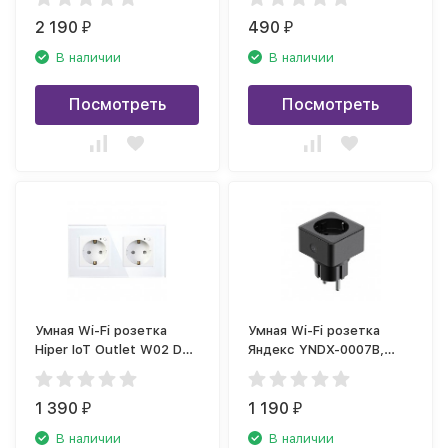
2 190
490
₽
₽
В наличии
В наличии
Посмотреть
Посмотреть
Умная Wi-Fi розетка
Умная Wi-Fi розетка
Hiper IoT Outlet W02 Duo
Яндекс YNDX-0007B,
(HDY-OW02), белая
черная
1 390
1 190
₽
₽
В наличии
В наличии