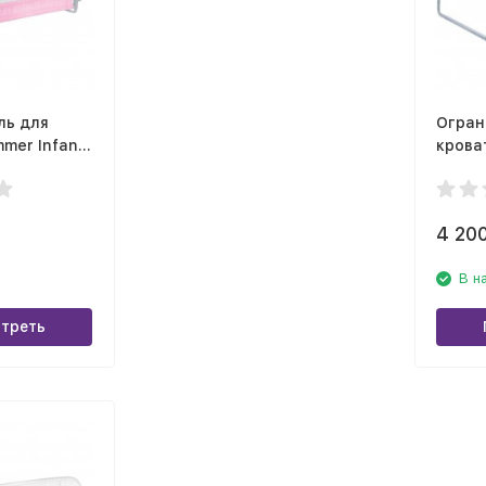
ль для
Огран
mer Infant
крова
edrail,
Single
синий
4 20
В н
треть