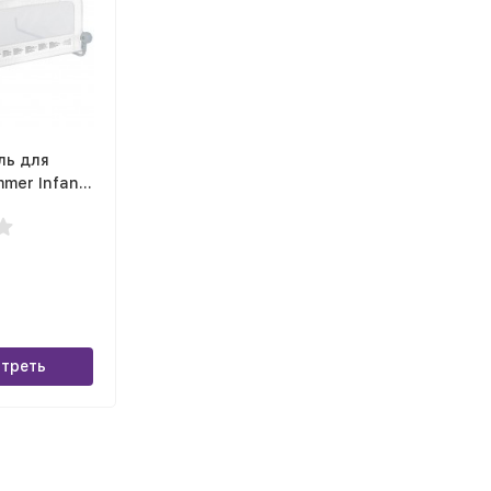
ль для
mer Infant
edrail,
треть