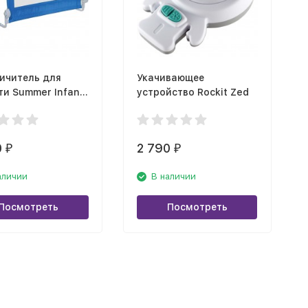
ичитель для
Укачивающее
ти Summer Infant
устройство Rockit Zed
 Fold Bedrail,
0
2 790
₽
₽
аличии
В наличии
Посмотреть
Посмотреть