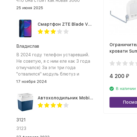
что она стоит как новая 3060
25 июня 2025
Смартфон ZTE Blade V2020 Smart 64 Гб синий
Ограничите
Владислав
кровати Sum
В 2024 году телефон устаревший.
Single Fold B
Не советую, я с ним еле как 3 года
белый
отмучался) За эти три года
"отвалился" модуль блютуз и
4 200
₽
сканер отпечатка пальца
17 ноября 2024
В наличии
Автохолодильник Mobicool MV26 AC/DC
Посмо
3121
3123