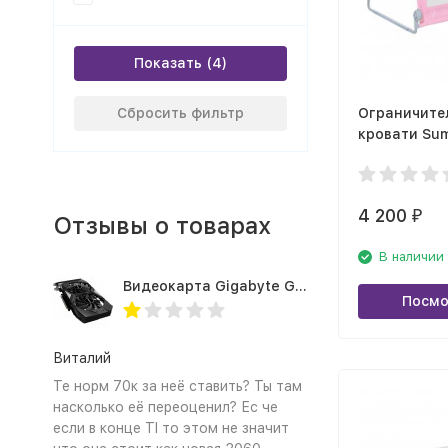
Показать
Сбросить фильтр
Ограничите
кровати Sum
Single Fold B
розовый
4 200
₽
Отзывы о товарах
В наличии
Видеокарта Gigabyte GTX1660TI 6GB (GV-N166TOC-6GD 1.0A)
Посмо
Виталий
Те норм 70к за неё ставить? Ты там
насколько её переоценил? Ес че
если в конце TI то этом не значит