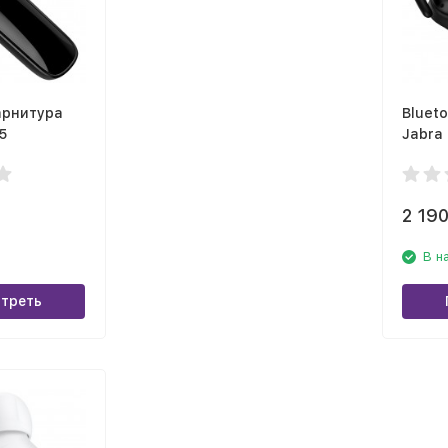
арнитура
Bluet
5
Jabra 
2 19
В н
треть