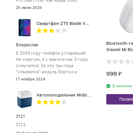
что она стоит как новая 3060
25 июня 2025
Смартфон ZTE Blade V2020 Smart 64 Гб синий
Bluetooth-г
Владислав
Xiaomi Mi Bl
В 2024 году телефон устаревший.
Headset min
Не советую, я с ним еле как 3 года
отмучался) За эти три года
"отвалился" модуль блютуз и
999
₽
сканер отпечатка пальца
17 ноября 2024
В наличии
Автохолодильник Mobicool MV26 AC/DC
Посмо
3121
3123