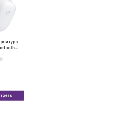
арнитура
uetooth
i White
треть