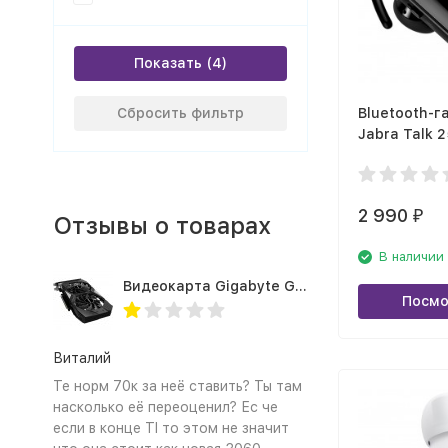
Показать
Сбросить фильтр
Bluetooth-г
Jabra Talk 2
2 990
₽
Отзывы о товарах
В наличии
Видеокарта Gigabyte GTX1660TI 6GB (GV-N166TOC-6GD 1.0A)
Посмо
Виталий
Те норм 70к за неё ставить? Ты там
насколько её переоценил? Ес че
если в конце TI то этом не значит