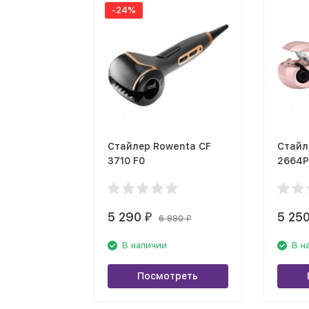
-24%
Стайлер Rowenta CF
Стайл
3710 F0
2664P
5 290
5 25
₽
6 990
₽
В наличии
В н
Посмотреть