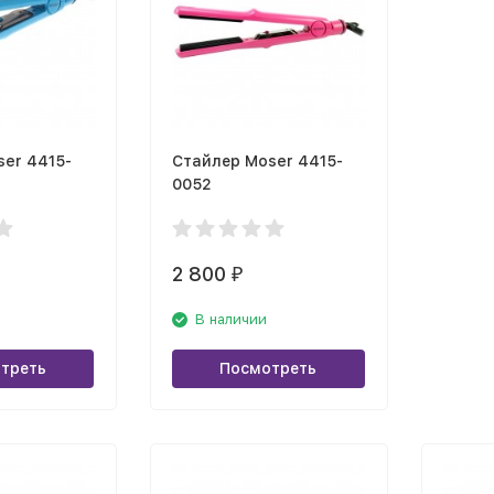
er 4415-
Стайлер Moser 4415-
0052
2 800
₽
В наличии
треть
Посмотреть