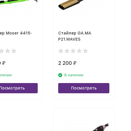
ер Moser 4415-
Стайлер GA.MA
P21.WAVES
0
2 200
₽
₽
аличии
В наличии
Посмотреть
Посмотреть