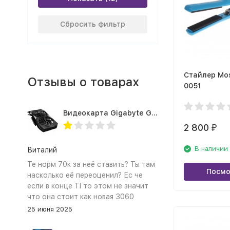
Сбросить фильтр
Стайлер Mos
Отзывы о товарах
0051
Видеокарта Gigabyte GTX1660TI 6GB (GV-N166TOC-6GD 1.0A)
2 800
₽
В наличии
Виталий
Те норм 70к за неё ставить? Ты там
Посмо
насколько её переоценил? Ес че
если в конце TI то этом не значит
что она стоит как новая 3060
25 июня 2025