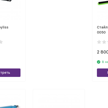
yliss
Стайл
0050
2 80
В н
треть