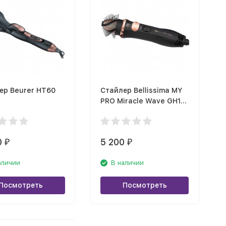
ер Beurer HT60
Стайлер Bellissima MY
PRO Miracle Wave GH19
1100
0
5 200
₽
₽
аличии
В наличии
Посмотреть
Посмотреть