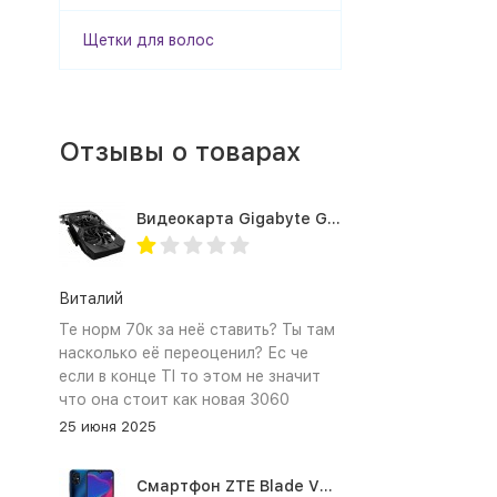
Щетки для волос
Отзывы о товарах
Видеокарта Gigabyte GTX1660TI 6GB (GV-N166TOC-6GD 1.0A)
Виталий
Те норм 70к за неё ставить? Ты там
насколько её переоценил? Ес че
если в конце TI то этом не значит
что она стоит как новая 3060
25 июня 2025
Смартфон ZTE Blade V2020 Smart 64 Гб синий