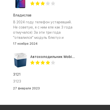
Владислав
В 2024 году телефон устаревший.
Не советую, я с ним еле как 3 года
отмучался) За эти три года
"отвалился" модуль блютуз и
сканер отпечатка пальца
17 ноября 2024
Автохолодильник Mobicool MV26 AC/DC
3121
3123
27 февраля 2023