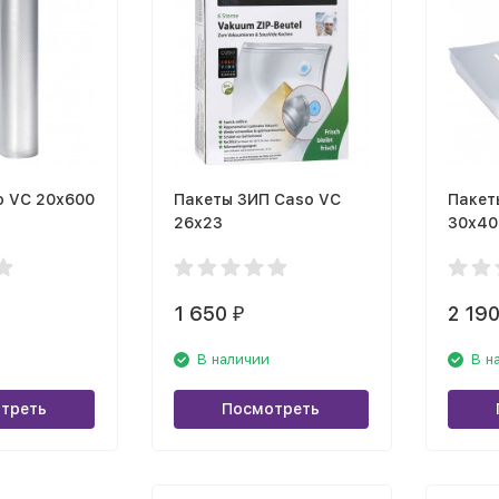
o VC 20х600
Пакеты ЗИП Caso VC
Пакет
26х23
30х40
1 650
2 19
₽
В наличии
В н
треть
Посмотреть