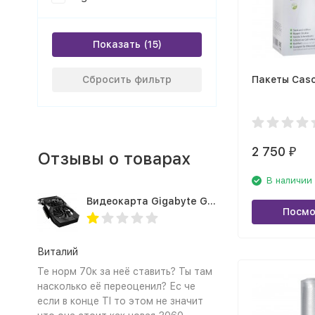
Показать
Сбросить фильтр
Пакеты Cas
2 750
₽
Отзывы о товарах
В наличии
Видеокарта Gigabyte GTX1660TI 6GB (GV-N166TOC-6GD 1.0A)
Посмо
Виталий
Те норм 70к за неё ставить? Ты там
насколько её переоценил? Ес че
если в конце TI то этом не значит