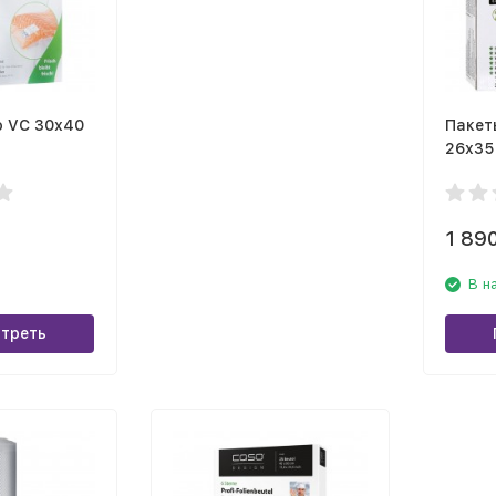
o VC 30х40
Пакет
26х35
1 89
В н
треть