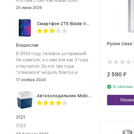
что она стоит как новая 3060
25 июня 2025
Смартфон ZTE Blade V2020 Smart 64 Гб синий
Рулон Caso
Владислав
В 2024 году телефон устаревший.
Не советую, я с ним еле как 3 года
отмучался) За эти три года
"отвалился" модуль блютуз и
2 590
₽
сканер отпечатка пальца
17 ноября 2024
В наличии
Автохолодильник Mobicool MV26 AC/DC
Посмо
3121
3123