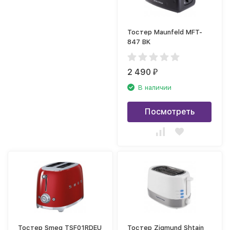
Тостер Maunfeld MFT-
847 BK
2 490
₽
В наличии
Посмотреть
Тостер Smeg TSF01RDEU
Тостер Zigmund Shtain